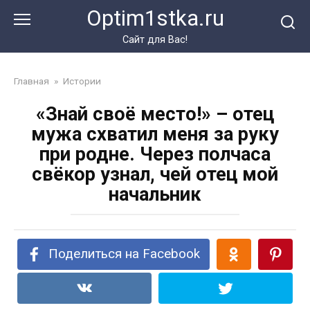
Перейти
Optim1stka.ru
к
контенту
Сайт для Вас!
Главная
»
Истории
«Знай своё место!» – отец
мужа схватил меня за руку
при родне. Через полчаса
свёкор узнал, чей отец мой
начальник
Поделиться на Facebook