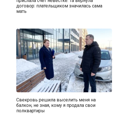
прислала счёт невестке. Та вернула
договор: плательщиком значилась сама
мать
Свекровь решила выселить меня на
балкон, не зная, кому я продала свои
полквартиры