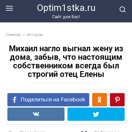
Перейти
Optim1stka.ru
к
контенту
Сайт для Вас!
Главная
»
Истории
Михаил нагло выгнал жену из
дома, забыв, что настоящим
собственником всегда был
строгий отец Елены
Поделиться на Facebook