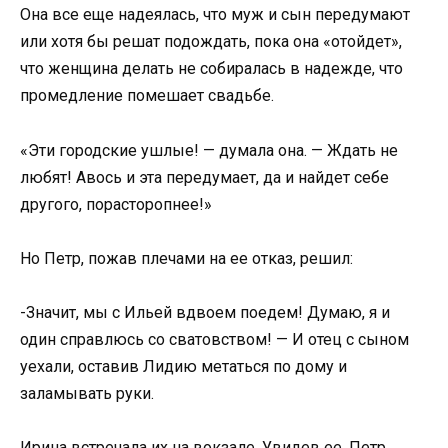
Она все еще надеялась, что муж и сын передумают
или хотя бы решат подождать, пока она «отойдет»,
что женщина делать не собиралась в надежде, что
промедление помешает свадьбе.
«Эти городские ушлые! — думала она. — Ждать не
любят! Авось и эта передумает, да и найдет себе
другого, порасторопнее!»
Но Петр, пожав плечами на ее отказ, решил:
-Значит, мы с Ильей вдвоем поедем! Думаю, я и
один справлюсь со сватовством! — И отец с сыном
уехали, оставив Лидию метаться по дому и
заламывать руки.
Ирина встречала их на вокзале. Увидев ее, Петр