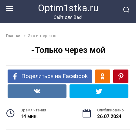
Перейти
Optim1stka.ru
к
контенту
Сайт для Вас!
Главная
»
Это интересно
-Только через мой
Поделиться на Facebook
Время чтения
Опубликовано
14 мин.
26.07.2024