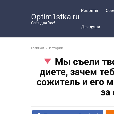
Перейти
к
Рецепты
Сов
Optim1stka.ru
контенту
Сайт для Вас!
Для души
Главная
»
Истории
Мы съели тво
диете, зачем те
сожитель и его 
за