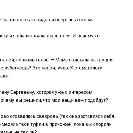
 Она вышла в коридор и оперлась о косяк.
логу и я планировала выспаться. И почему ты
 к ней, понизив голос. — Мама приехала на три дня.
ее избегаешь? Это неприлично. К стоматологу
ают.
лену Сергеевну, которая уже с интересом
Почему вы решили, что мои вещи вам подойдут?
дово отозвалась свекровь (так она заставляла себя
римеряла твои туфли в прихожей, пока вы спорили.
емья, не так ли?