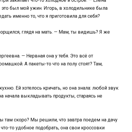
три закипает что-то холодное и острое. — Елена
о это был мой ужин. Игорь, в холодильнике была
дать именно то, что я приготовила для себя?
морщился, глядя на мать. — Мам, ты видишь? Я же
ргеевна. — Нервная она у тебя. Это всё от
омашкой. А пакеты-то что на полу стоят? Там,
ухню. Ей хотелось кричать, но она знала: любой звук
на начала выкладывать продукты, стараясь не
ы там скоро? Мы решили, что завтра поедем на дачу
 что-то удобное подобрать, она свои кроссовки