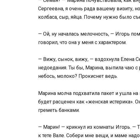
— Семья? — Марина почувствовала, как вну
Сергеевна, я очень рада вашему визиту, н
колбаса, сыр, яйца. Почему нужно было съе
— Ой, ну началась мелочность, — Игорь по
говорил, что она у меня с характером.
— Вижу, сынок, вижу, — вздохнула Елена Се
недоедания. Ты бы, Марина, выпила чаю с р
небось, молоко? Прокиснет ведь.
Марина молча подхватила пакет и ушла на к
будет расценен как «женская истерика». О
греметь банками.
— Марин! — крикнул из комнаты Игорь. — Т
к тете Вале. Собери мне вещи, и маме надо