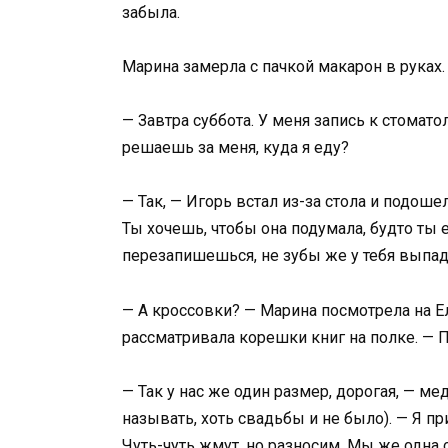
забыла.
Марина замерла с пачкой макарон в руках.
— Завтра суббота. У меня запись к стомато
решаешь за меня, куда я еду?
— Так, — Игорь встал из-за стола и подошел
Ты хочешь, чтобы она подумала, будто ты 
перезапишешься, не зубы же у тебя выпад
— А кроссовки? — Марина посмотрела на Е
рассматривала корешки книг на полке. — 
— Так у нас же один размер, дорогая, — ме
называть, хоть свадьбы и не было). — Я п
Чуть-чуть жмут, но разносим. Мы же одна с