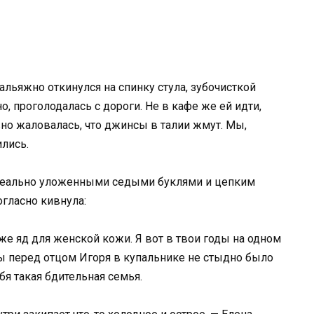
альяжно откинулся на спинку стула, зубочисткой
, проголодалась с дороги. Не в кафе же ей идти,
вно жаловалась, что джинсы в талии жмут. Мы,
ились.
идеально уложенными седыми буклями и цепким
огласно кивнула:
 же яд для женской кожи. Я вот в твои годы на одном
ы перед отцом Игоря в купальнике не стыдно было
ебя такая бдительная семья.