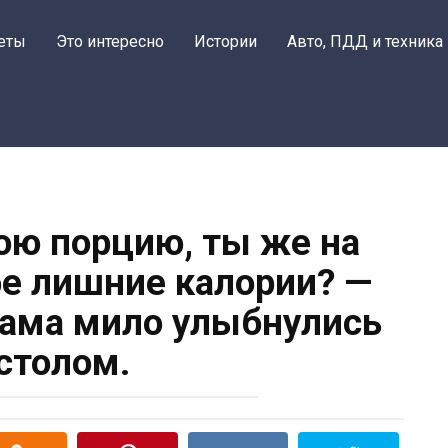
еты
Это интересно
Истории
Авто, ПДД и техника
ю порцию, ты же на
бе лишние калории? —
мама мило улыбнулись
 столом.