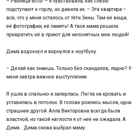
– Разница есть! – я чувствовала, как слёзы
подступают к горлу, но давила их. – Эта квартира –
всё, что у меня осталось от тёти Зины. Там её вещи,
её фотографии, её память! А твоя мама решила
превратить её в приют для непонятных мне людей!
Дима вздохнул и вернулся к ноутбуку.
– Делай как знаешь. Только без скандалов, ладно? У
меня завтра важное выступление.
Я ушла в спальню и заперлась. Легла на кровать и
уставилась в потолок. В голове роились мысли, одна
страшнее другой. Алла Викторовна всегда была
властной, но такой наглости я от неё не ожидала. А
Дима… Дима снова выбрал маму.