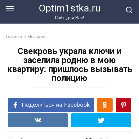
Перейти
Optim1stka.ru
к
контенту
Сайт для Вас!
Главная
»
Истории
Свекровь украла ключи и
заселила родню в мою
квартиру: пришлось вызывать
полицию
Поделиться на Facebook