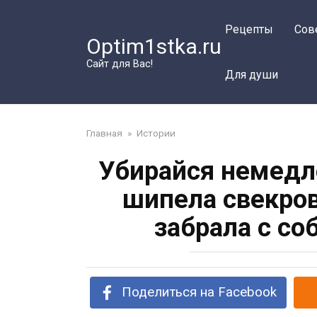
Перейти
к
Рецепты
Сов
Optim1stka.ru
контенту
Сайт для Вас!
Для души
Главная
»
Истории
Убирайся немедле
шипела свекров
забрала с со
Поделиться на Facebook