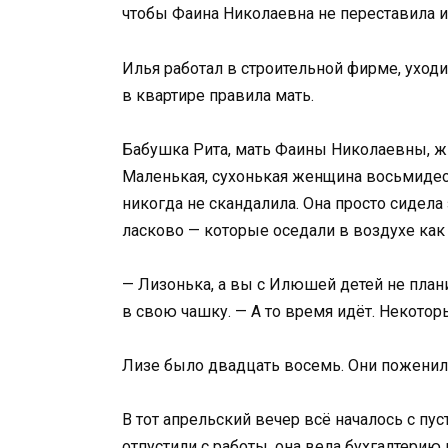
чтобы Фаина Николаевна не переставила и
Илья работал в строительной фирме, уходи
в квартире правила мать.
Бабушка Рита, мать Фаины Николаевны, жи
Маленькая, сухонькая женщина восьмидеся
никогда не скандалила. Она просто сидела 
ласково — которые оседали в воздухе как
— Лизонька, а вы с Илюшей детей не план
в свою чашку. — А то время идёт. Некотор
Лизе было двадцать восемь. Они поженили
В тот апрельский вечер всё началось с пу
отпустили с работы, она вела бухгалтерию 