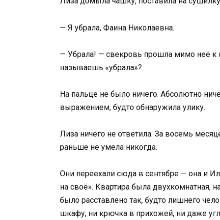
Лиза домыла чашку, поставила на сушилку
— Я убрала, Фаина Николаевна.
— Убрала! — свекровь прошла мимо неё к п
называешь «убрала»?
На пальце не было ничего. Абсолютно ниче
выражением, будто обнаружила улику.
Лиза ничего не ответила. За восемь месяце
раньше не умела никогда.
Они переехали сюда в сентябре — она и Ил
на своё». Квартира была двухкомнатная, н
было расставлено так, будто лишнего чело
шкафу, ни крючка в прихожей, ни даже угл