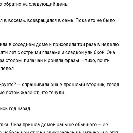
х обратно на следующий день.
л в восемь, возвращался в семь. Пока его не было —
ла в соседнем доме и приходила три раза в неделю.
ти лет с острыми глазами и сладкой улыбкой. Она
за столом, пила чай и роняла фразы — тихо, почти
 пепел.
ируете? — спрашивала она в прошлый вторник, глядя
ые потом жалеют, что тянули.
сь год назад.
стяка. Лиза пришла домой раньше обычного — её
в небольшой студии звукозаписи на Таганке, и в этот