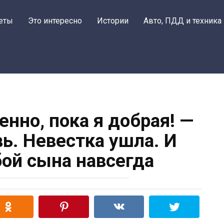
еты
Это интересно
Истории
Авто, ПДД и техника
нно, пока я добрая! —
ь. Невестка ушла. И
бой сына навсегда