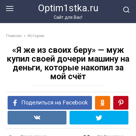
Перейти
Optim1stka.ru
к
контенту
Сайт для Вас!
Главная
»
Истории
«Я же из своих беру» — муж
купил своей дочери машину на
деньги, которые накопил за
мой счёт
Поделиться на Facebook