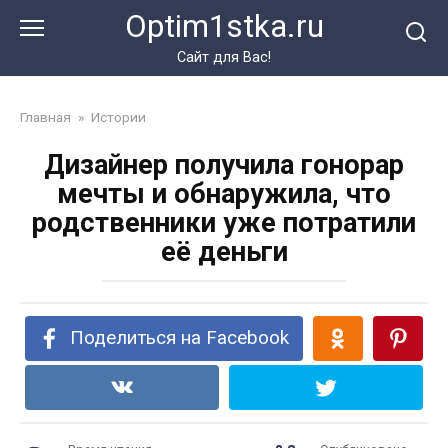
Перейти
Optim1stka.ru
к
контенту
Сайт для Вас!
Главная
»
Истории
Дизайнер получила гонорар
мечты и обнаружила, что
родственники уже потратили
её деньги
Поделиться на Facebook