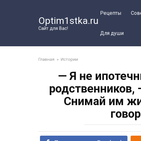
Перейти
к
Рецепты
Сов
Optim1stka.ru
контенту
Сайт для Вас!
Для души
Главная
»
Истории
— Я не ипотеч
родственников, 
Снимай им жи
говор