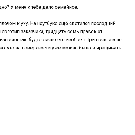
дно? У меня к тебе дело семейное.
лечом к уху. На ноутбуке ещё светился последний
 логотип заказчика, тридцать семь правок от
носил так, будто лично его изобрёл. Три ночи сна по
вно, что на поверхности уже можно было выращивать