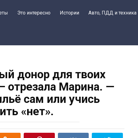
еты
Это интересно
Истории
Авто, ПДД и техника
ный донор для твоих
— отрезала Марина. —
льё сам или учись
ить «нет».