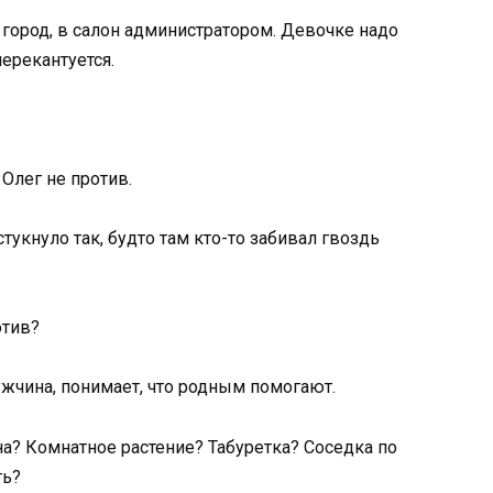
в город, в салон администратором. Девочке надо
перекантуется.
Олег не против.
укнуло так, будто там кто-то забивал гвоздь
отив?
ужчина, понимает, что родным помогают.
вна? Комнатное растение? Табуретка? Соседка по
ть?