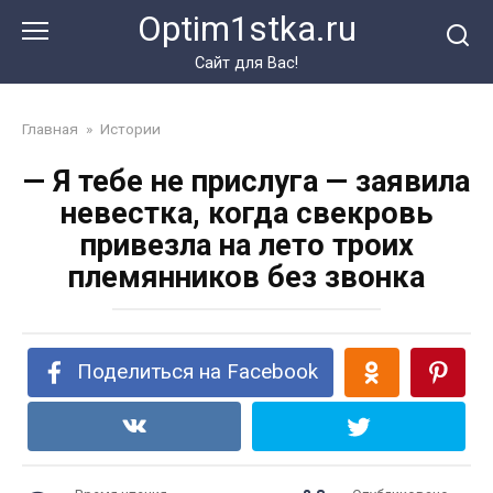
Перейти
Optim1stka.ru
к
контенту
Сайт для Вас!
Главная
»
Истории
— Я тебе не прислуга — заявила
невестка, когда свекровь
привезла на лето троих
племянников без звонка
Поделиться на Facebook