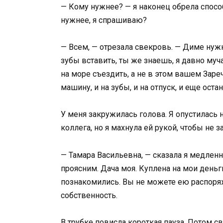
— Кому нужнее? — я наконец обрела спосо
нужнее, я спрашиваю?
— Всем, — отрезала свекровь. — Диме нуж
зубы вставить, ты же знаешь, я давно муч
на море съездить, а не в этом вашем Заре
машину, и на зубы, и на отпуск, и еще остан
У меня закружилась голова. Я опустилась н
коллега, но я махнула ей рукой, чтобы не з
— Тамара Васильевна, — сказала я медленно
проясним. Дача моя. Куплена на мои деньг
познакомились. Вы не можете ею распоряж
собственность.
В трубке повисла короткая пауза. Потом 