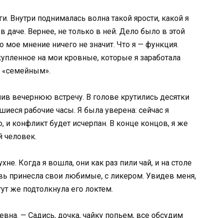
и. Внутри поднималась волна такой ярости, какой я
 даче. Вернее, не только в ней. Дело было в этой
о мое мнение ничего не значит. Что я — функция.
упленное на мои кровные, которые я заработала
о «семейным».
ив вечернюю встречу. В голове крутились десятки
шиеся рабочие часы. Я была уверена: сейчас я
 и конфликт будет исчерпан. В конце концов, я же
 человек.
не. Когда я вошла, они как раз пили чай, и на столе
вь принесла свои любимые, с ликером. Увидев меня,
тут же подтолкнула его локтем.
евна. — Садись, дочка, чайку попьем, все обсудим