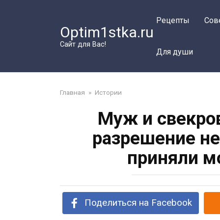
Перейти
к
Рецепты
Сов
Optim1stka.ru
контенту
Сайт для Вас!
Для души
Главная
»
Истории
Муж и свекро
разрешение не
приняли м
Поделиться на Facebook