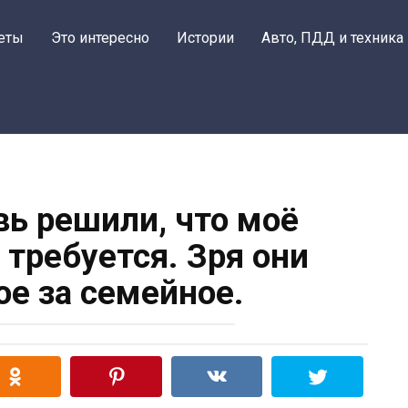
еты
Это интересно
Истории
Авто, ПДД и техника
вь решили, что моё
 требуется. Зря они
ое за семейное.