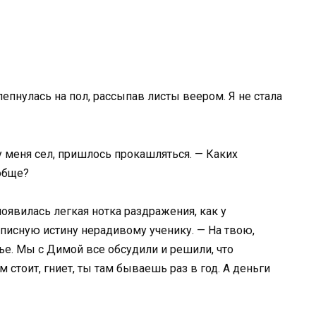
епнулась на пол, рассыпав листы веером. Я не стала
у меня сел, пришлось прокашляться. — Каких
обще?
появилась легкая нотка раздражения, как у
писную истину нерадивому ученику. — На твою,
ечье. Мы с Димой все обсудили и решили, что
 стоит, гниет, ты там бываешь раз в год. А деньги