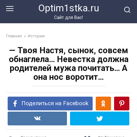
Перейти
Optim1stka.ru
к
контенту
Сайт для Вас!
Главная
»
Истории
— Твоя Настя, сынок, совсем
обнаглела… Невестка должна
родителей мужа почитать… А
она нос воротит…
Поделиться на Facebook