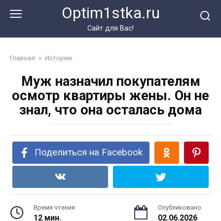
Перейти
Optim1stka.ru
к
контенту
Сайт для Вас!
Главная
»
Истории
Муж назначил покупателям
осмотр квартиры жены. Он не
знал, что она осталась дома
Поделиться на Facebook
Время чтения
Опубликовано
12 мин.
02.06.2026