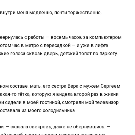
о внутри меня медленно, почти торжественно,
о вернулась с работы — восемь часов за компьютером
отом час в метро с пересадкой — и уже в лифте
жие голоса сквозь дверь, детский топот по паркету.
ом составе: мать, его сестра Вера с мужем Сергеем
акая-то тётка, которую я видела второй раз в жизни
они сидели в моей гостиной, смотрели мой телевизор
доставала из моего холодильника.
и, — сказала свекровь, даже не обернувшись. —
й способ, честно говоря, суховато получается.