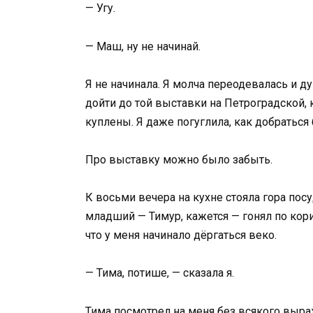
— Угу.
— Маш, ну не начинай.
Я не начинала. Я молча переодевалась и ду
дойти до той выставки на Петроградской,
куплены. Я даже погуглила, как добраться 
Про выставку можно было забыть.
К восьми вечера на кухне стояла гора посу
младший — Тимур, кажется — гонял по кор
что у меня начинало дёргаться веко.
— Тима, потише, — сказала я.
Тима посмотрел на меня без всякого выра