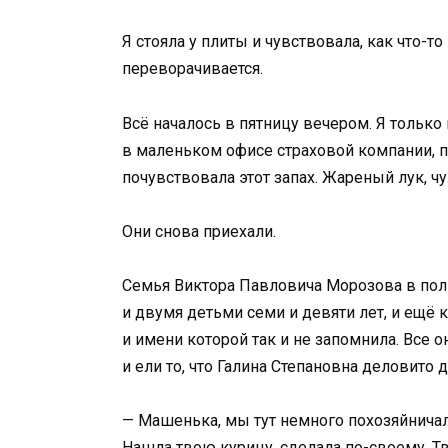
Я стояла у плиты и чувствовала, как что-т
переворачивается.
Всё началось в пятницу вечером. Я тольк
в маленьком офисе страховой компании, п
почувствовала этот запах. Жареный лук, чу
Они снова приехали.
Семья Виктора Павловича Морозова в полн
и двумя детьми семи и девяти лет, и ещё к
и имени которой так и не запомнила. Все 
и ели то, что Галина Степановна деловито 
— Машенька, мы тут немного похозяйничал
Нашла твою курицу, сделала по-своему. Тво