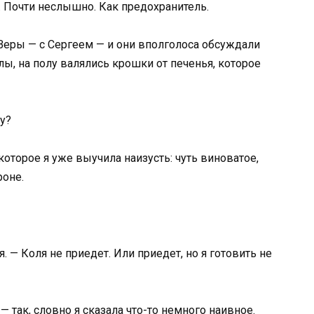
о. Почти неслышно. Как предохранитель.
 Веры — с Сергеем — и они вполголоса обсуждали
лы, на полу валялись крошки от печенья, которое
ту?
оторое я уже выучила наизусть: чуть виноватое,
роне.
. — Коля не приедет. Или приедет, но я готовить не
 так, словно я сказала что-то немного наивное.