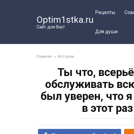
Перейти
к
Рецепты
Сов
Optim1stka.ru
контенту
Сайт для Вас!
Для души
Главная
»
Истории
Ты что, всерьё
обслуживать вс
был уверен, что я
в этот ра