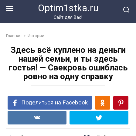
Перейти
Optim1stka.ru
к
контенту
Сайт для Вас!
Главная
»
Истории
Здесь всё куплено на деньги
нашей семьи, и ты здесь
гостья! — Свекровь ошиблась
ровно на одну справку
Поделиться на Facebook