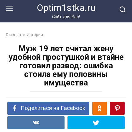
Перейти
Optim1stka.ru
к
контенту
Сайт для Вас!
Главная
»
Истории
Муж 19 лет считал жену
удобной простушкой и втайне
готовил развод: ошибка
стоила ему половины
имущества
Поделиться на Facebook