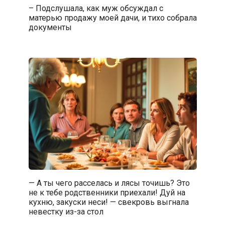
– Подслушала, как муж обсуждал с
матерью продажу моей дачи, и тихо собрала
документы
— А ты чего расселась и лясы точишь? Это
не к тебе родственники приехали! Дуй на
кухню, закуски неси! — свекровь выгнала
невестку из-за стол