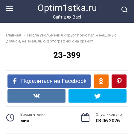
Перейти
Optim1stka.ru
к
контенту
Сайт для Вас!
Главная
»
После увольнения хирург приютил женщину с
дочкой, не зная, чью фотографию она хранит
23-399
Поделиться на Facebook
Время чтения
Опубликовано
мин.
03.06.2026