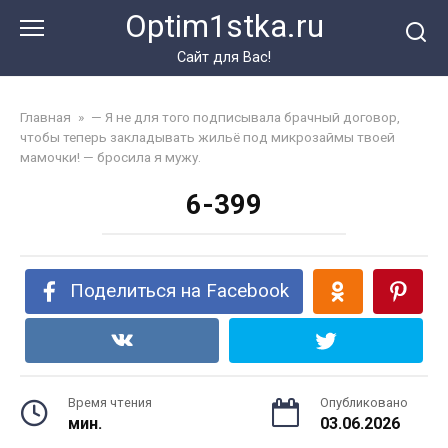
Перейти
Optim1stka.ru
к
контенту
Сайт для Вас!
Главная
»
— Я не для того подписывала брачный договор,
чтобы теперь закладывать жильё под микрозаймы твоей
мамочки! — бросила я мужу.
6-399
Поделиться на Facebook
Время чтения
Опубликовано
мин.
03.06.2026