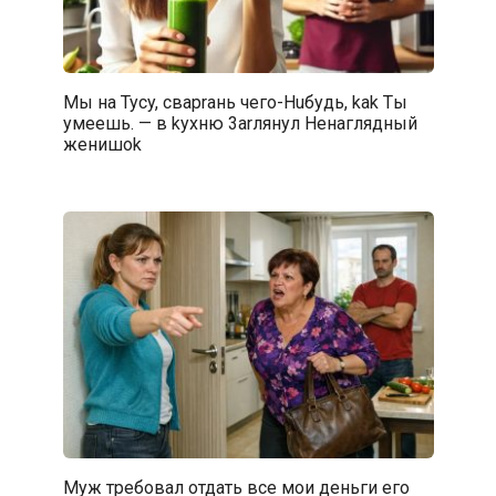
Mы на Tycy, свapraнь чегo-Huбудь, kak Tы
yмeeшь. — в kyхню 3arлянул Heнаглядный
женишok
Муж требовал отдать все мои деньги его