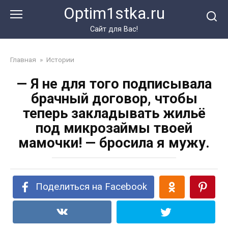
Перейти
Optim1stka.ru
к
контенту
Сайт для Вас!
Главная
»
Истории
— Я не для того подписывала
брачный договор, чтобы
теперь закладывать жильё
под микрозаймы твоей
мамочки! — бросила я мужу.
Поделиться на Facebook