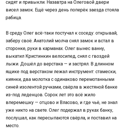
сидят и привыкли. Назавтра на Олеговой двери
висел замок. Ещё через день поперёк заезда стояла
рабица.
В среду Олег всё-таки постучал к соседу: открывай,
заберу своё. Анатолий молча снял замок и встал в
сторонке, руки в карманах. Олег вынес ванну,
выкатил Кристинкин велосипед, снял с гвоздей
лыжи. Дошёл до верстака — и застрял. В длинном
ящике под верстаком лежал инструмент: стамески,
киянки, два молотка с одинаково перемотанными
синей изолентой ручками, свёрла в жестяной банке
из-под леденцов. Сорок лет это всё жило
вперемешку — отцово и Власово, и где чьё, не знал
уже никто на свете. Олег подержал в руках банку,
послушал, как пересыпаются свёрла, и поставил на
место.