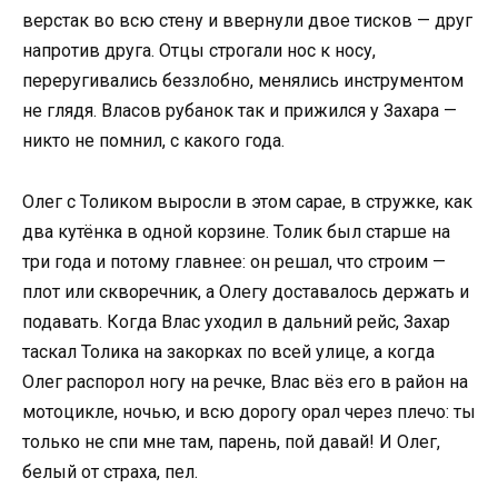
верстак во всю стену и ввернули двое тисков — друг
напротив друга. Отцы строгали нос к носу,
переругивались беззлобно, менялись инструментом
не глядя. Власов рубанок так и прижился у Захара —
никто не помнил, с какого года.
Олег с Толиком выросли в этом сарае, в стружке, как
два кутёнка в одной корзине. Толик был старше на
три года и потому главнее: он решал, что строим —
плот или скворечник, а Олегу доставалось держать и
подавать. Когда Влас уходил в дальний рейс, Захар
таскал Толика на закорках по всей улице, а когда
Олег распорол ногу на речке, Влас вёз его в район на
мотоцикле, ночью, и всю дорогу орал через плечо: ты
только не спи мне там, парень, пой давай! И Олег,
белый от страха, пел.