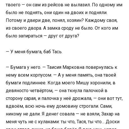
твоего — он сам из рейсов не вылазил. По одному им
было не поднять, они один на двоих и подняли.
Потому и двери две, понял, хозяин? Каждому своя,
из своего двора. А замка сроду не было. От кого им
было запираться — друг от друга?
— У меня бумага, баб Тась.
— Бумага у него. — Таисия Марковна повернулась к
нему всем корпусом. — А у меня память, она твоей
бумаги подлиннее. Когда моего Мишу хоронили, в
девяносто четвёртом, — она ткнула палочкой в
сторону сарая, и палочка у неё дрожала, — они вот тут,
вдвоём, всю ночь ему домовину строгали. Сами,
никому не дали. Я денег совала — не взяли, Захар на
меня чуть не с кулаками: ты что, Тася, ты что… Доски