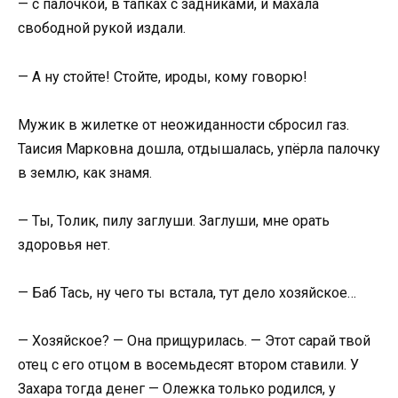
— с палочкой, в тапках с задниками, и махала
свободной рукой издали.
— А ну стойте! Стойте, ироды, кому говорю!
Мужик в жилетке от неожиданности сбросил газ.
Таисия Марковна дошла, отдышалась, упёрла палочку
в землю, как знамя.
— Ты, Толик, пилу заглуши. Заглуши, мне орать
здоровья нет.
— Баб Тась, ну чего ты встала, тут дело хозяйское…
— Хозяйское? — Она прищурилась. — Этот сарай твой
отец с его отцом в восемьдесят втором ставили. У
Захара тогда денег — Олежка только родился, у