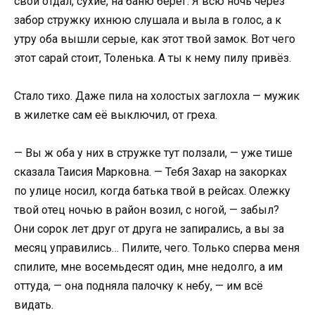
свои отдал, сухие, на баню берёг. Я всю ночь через
забор стружку ихнюю слушала и выла в голос, а к
утру оба вышли серые, как этот твой замок. Вот чего
этот сарай стоит, Толенька. А ты к нему пилу привёз.
Стало тихо. Даже пила на холостых заглохла — мужик
в жилетке сам её выключил, от греха.
— Вы ж оба у них в стружке тут ползали, — уже тише
сказала Таисия Марковна. — Тебя Захар на закорках
по улице носил, когда батька твой в рейсах. Олежку
твой отец ночью в район возил, с ногой, — забыл?
Они сорок лет друг от друга не запирались, а вы за
месяц управились… Пилите, чего. Только сперва меня
спилите, мне восемьдесят один, мне недолго, а им
оттуда, — она подняла палочку к небу, — им всё
видать.