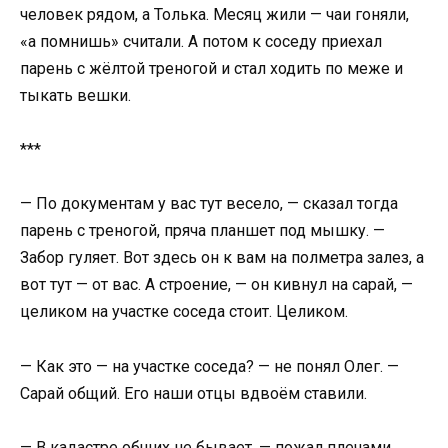
человек рядом, а Толька. Месяц жили — чаи гоняли,
«а помнишь» считали. А потом к соседу приехал
парень с жёлтой треногой и стал ходить по меже и
тыкать вешки.
***
— По документам у вас тут весело, — сказал тогда
парень с треногой, пряча планшет под мышку. —
Забор гуляет. Вот здесь он к вам на полметра залез, а
вот тут — от вас. А строение, — он кивнул на сарай, —
целиком на участке соседа стоит. Целиком.
— Как это — на участке соседа? — не понял Олег. —
Сарай общий. Его наши отцы вдвоём ставили.
— В кадастре общих не бывает, — пожал плечами