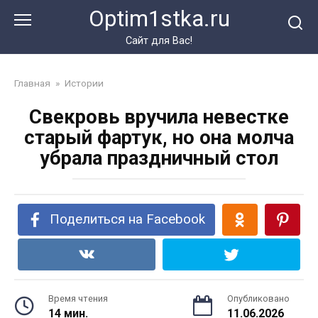
Перейти
Optim1stka.ru
к
контенту
Сайт для Вас!
Главная
»
Истории
Свекровь вручила невестке
старый фартук, но она молча
убрала праздничный стол
Поделиться на Facebook
Время чтения
Опубликовано
14 мин.
11.06.2026