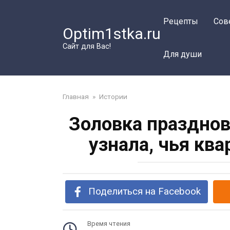
Перейти
к
Рецепты
Сов
Optim1stka.ru
контенту
Сайт для Вас!
Для души
Главная
»
Истории
Золовка празднов
узнала, чья кв
Поделиться на Facebook
Время чтения