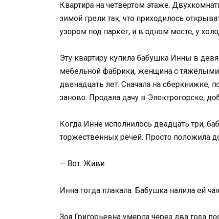
Квартира на четвёртом этаже. Двухкомнатн
зимой грели так, что приходилось открыва
узором под паркет, и в одном месте, у хол
Эту квартиру купила бабушка Инны в девя
мебельной фабрики, женщина с тяжёлыми 
двенадцать лет. Сначала на сберкнижке, п
заново. Продала дачу в Электрогорске, доб
Когда Инне исполнилось двадцать три, ба
торжественных речей. Просто положила до
— Вот. Живи.
Инна тогда плакала. Бабушка налила ей ча
Зоя Григорьевна умерла через два года по