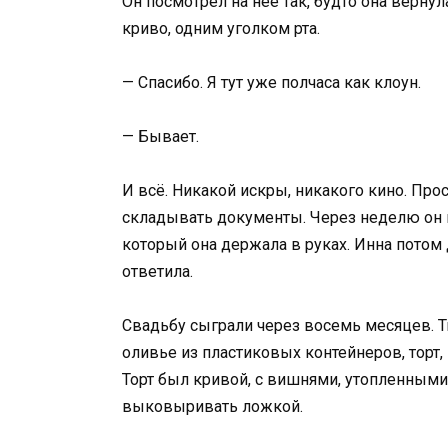
Он посмотрел на неё так, будто она вернул
криво, одним уголком рта.
— Спасибо. Я тут уже полчаса как клоун.
— Бывает.
И всё. Никакой искры, никакого кино. Про
складывать документы. Через неделю он н
который она держала в руках. Инна потом 
ответила.
Свадьбу сыграли через восемь месяцев. Т
оливье из пластиковых контейнеров, торт
Торт был кривой, с вишнями, утопленными 
выковыривать ложкой.