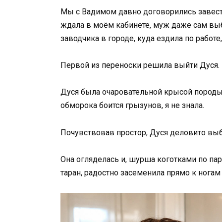
Мы с Вадимом давно договорились завест
ждала в моём кабинете, муж даже сам выб
заводчика в городе, куда ездила по работе
Первой из переноски решила выйти Дуся.
Дуся была очаровательной крысой породы 
обморока боится грызунов, я не знала.
Почувствовав простор, Дуся деловито выб
Она огляделась и, шурша коготками по па
таран, радостно засеменила прямо к нога