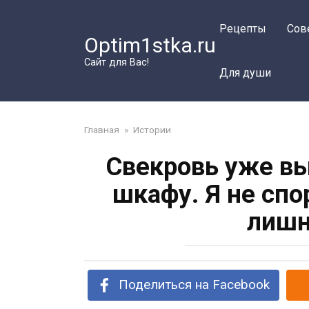
Перейти
к
Рецепты
Сов
Optim1stka.ru
контенту
Сайт для Вас!
Для души
Главная
»
Истории
Свекровь уже вы
шкафу. Я не спо
лишн
Поделиться на Facebook