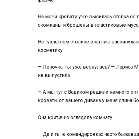
На моей кровати уже высилась стопка её
скомканы и брошены в пластиковые мусо
На туалетном столике внаглую раскинула
косметику.
— Леночка, ты уже вернулась? — Лариса Ми
не выпустила.
— А мы тут с Вадиком решили немного опти
кровати, от вашего дивана у меня спина бо
Она критично оглядела комнату.
— Да и ты в командировках часто бываешь, 