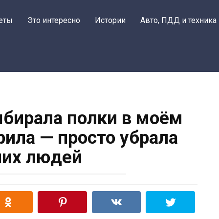
еты
Это интересно
Истории
Авто, ПДД и техника
бирала полки в моём
рила — просто убрала
их людей