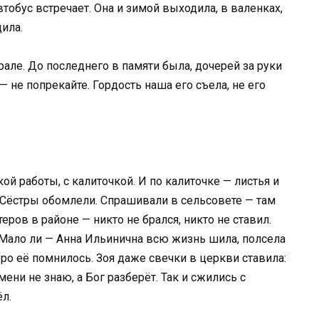
тобус встречает. Она и зимой выходила, в валенках,
дила.
але. До последнего в памяти была, дочерей за руки
— не попрекайте. Гордость наша его съела, не его
кой работы, с калиточкой. И по калиточке — листья и
я. Сёстры обомлели. Спрашивали в сельсовете — там
ров в районе — никто не брался, никто не ставил.
Мало ли — Анна Ильинична всю жизнь шила, полсела
бро её помнилось. Зоя даже свечки в церкви ставила:
мени не знаю, а Бог разберёт. Так и сжились с
л.