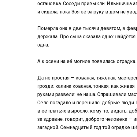
остановка. Соседи привыкли: Ильинична ав
и сидела, пока Зоя её за руку в дом не уво
Померла она в две тысячи девятом, в февр
держала. Про сына сказала одно: найдётся 
одна.
А к осени на её могиле появилась оградка.
Да не простая — кованая, тяжёлая, мастерс
грозди: калина кованая, тонкая, как жива
руками развели: не наша. Спрашивали масте
Село погадало и порешило: добрые люди. 
в её платьях выросло, кому-то, видать, до
за здравие, говорит, доброго человека — и
загадкой. Семнадцатый год той оградке шё