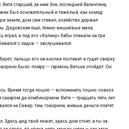
: Витя старший, за ним Зоя, последней Валентина,
ужик был основательный и тяжёлый, как комод:
ри земле, дом сам ставил, хозяйство держал
онь. Дедовская ещё, тёмно-вишнёвые меха,
 играл, и под его «Калину» бабы плакали на три
сбивался с ладов — заслушивался.
урет, пальцы его на кнопки поставит и гудит сверху:
говорено было: помру — гармонь Витьке отойдёт. Он
ось. Время тогда пошло — вспоминать тошно: совхоз
и сахаром да комбикормом. Витя — тридцать пять лет
вался на Север: там, говорили, живые деньги платят.
ал. Здесь дед твой лежит, здесь дом стоит, а ты за
о за слово, до крика, мать между ними — как меж