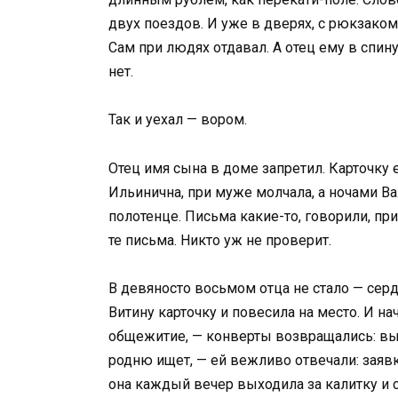
двух поездов. И уже в дверях, с рюкзаком 
Сам при людях отдавал. А отец ему в спин
нет.
Так и уехал — вором.
Отец имя сына в доме запретил. Карточку е
Ильинична, при муже молчала, а ночами Ва
полотенце. Письма какие-то, говорили, при
те письма. Никто уж не проверит.
В девяносто восьмом отца не стало — сер
Витину карточку и повесила на место. И на
общежитие, — конверты возвращались: выб
родню ищет, — ей вежливо отвечали: заявк
она каждый вечер выходила за калитку и с