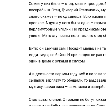
Семья у них была — отец, мать и трое детей
поскрёбыш. Отец, Григорий Степанович, м
слово скажет — не сдвинешь. Всю жизнь п
крепкое. А душа у него была одна — гарм
перламутровые уголки. По праздникам отец
улицы. Мать эту песню пела так, что отец 
Витю он выучил сам. Посадит мальца на таб
веди, веди, не бойся. И при людях не раз 
один в доме с руками и слухом.
А в девяносто первом году всё и поломал
сыпался, зарплату то обещали, то выдавал
мужику, самая сила — заметался и завербо
Отец встал стеной. От земли не бегут, сказ
длинным рублём, как перекати-поле. Слов