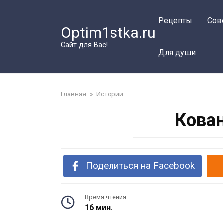
Перейти
к
Рецепты
Сов
Optim1stka.ru
контенту
Сайт для Вас!
Для души
Главная
»
Истории
Кова
Поделиться на Facebook
Время чтения
16 мин.