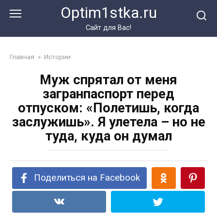
Перейти
Optim1stka.ru
к
контенту
Сайт для Вас!
Главная
»
Истории
Муж спрятал от меня
загранпаспорт перед
отпуском: «Полетишь, когда
заслужишь». Я улетела – но не
туда, куда он думал
Поделиться на Facebook