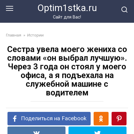
Перейти
Optim1stka.ru
к
контенту
Сайт для Вас!
Главная
»
Истории
Сестра увела моего жениха со
словами «он выбрал лучшую».
Через 3 года он стоял у моего
офиса, а я подъехала на
служебной машине с
водителем
Поделиться на Facebook