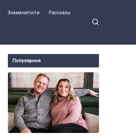
обиделась на
Знаменитости
Рассказы
Кошмал
Популярное