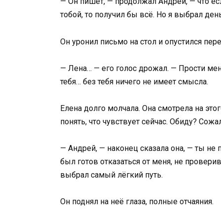
— Он пишет, — продолжал Андрей, — что ес
тобой, то получил бы всё. Но я выбрал ден
Он уронил письмо на стол и опустился пере
— Лена… — его голос дрожал. — Прости меня
тебя… без тебя ничего не имеет смысла.
Елена долго молчала. Она смотрела на этог
понять, что чувствует сейчас. Обиду? Со
— Андрей, — наконец сказала она, — ты не 
был готов отказаться от меня, не провери
выбрал самый лёгкий путь.
Он поднял на неё глаза, полные отчаяния.