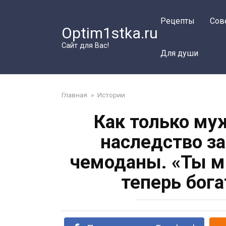
Перейти
к
Рецепты
Сов
Optim1stka.ru
контенту
Сайт для Вас!
Для души
Главная
»
Истории
Как только му
наследство з
чемоданы. «Ты м
теперь бог