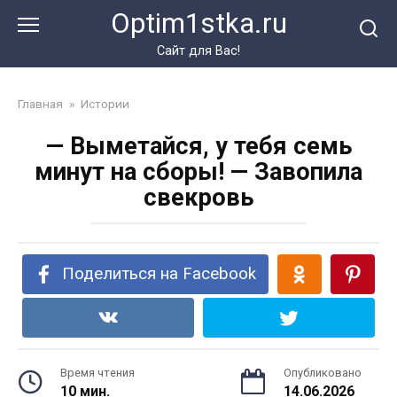
Перейти
Optim1stka.ru
к
контенту
Сайт для Вас!
Главная
»
Истории
— Выметайся, у тебя семь
минут на сборы! — Завопила
свекровь
Поделиться на Facebook
Время чтения
Опубликовано
10 мин.
14.06.2026