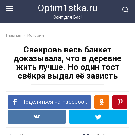
Перейти
Optim1stka.ru
к
контенту
Сайт для Вас!
Главная
»
Истории
Свекровь весь банкет
доказывала, что в деревне
жить лучше. Но один тост
свёкра выдал её зависть
Поделиться на Facebook