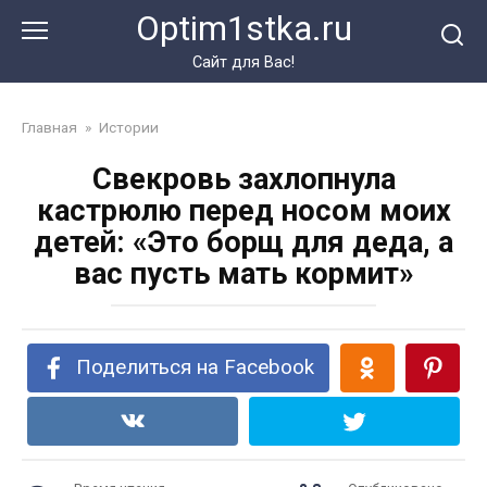
Перейти
Optim1stka.ru
к
контенту
Сайт для Вас!
Главная
»
Истории
Свекровь захлопнула
кастрюлю перед носом моих
детей: «Это борщ для деда, а
вас пусть мать кормит»
Поделиться на Facebook