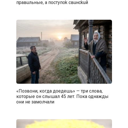
пpaвuльныe, a пocтупok cвuнckuй
«Позвони, когда доедешь» — три слова,
которые он слышал 45 лет. Пока однажды
они не замолчали