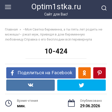
Перейти
Optim1stka.ru
к
контенту
Сайт для Вас!
Главная
»
–Моя Светка беременна, а ты пять лет родить не
можешь!– ржал муж, приведя в дом беременную
любовницу.Справка о его бесплодии всё перевернула
10-424
Поделиться на Facebook
Время чтения
Опубликовано
мин.
29.06.2026