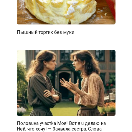
Пышный тортик без муки
Половuна yчастka Moя! Boт я u дeлаю на
Heй, что xoчу! — 3aявuла сестра. Cловa