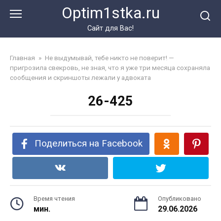
Перейти
Optim1stka.ru
к
контенту
Сайт для Вас!
Главная
»
Не выдумывай, тебе никто не поверит! —
пригрозила свекровь, не зная, что я уже три месяца сохраняла
сообщения и скриншоты лежали у адвоката
26-425
Поделиться на Facebook
Время чтения
Опубликовано
мин.
29.06.2026