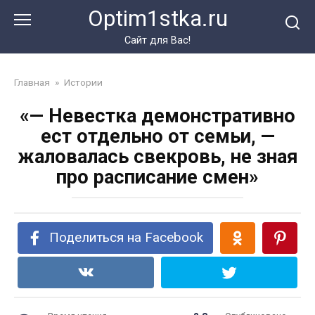
Перейти
Optim1stka.ru
к
контенту
Сайт для Вас!
Главная
»
Истории
«— Невестка демонстративно
ест отдельно от семьи, —
жаловалась свекровь, не зная
про расписание смен»
Поделиться на Facebook