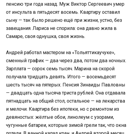
пенсию три года назад. Муж Виктор Сергеевич умер
от инсульта в пятьдесят восемь. Квартиру оставил
сыну — так было решено ещё при жизни, устно, без
завещания. Лариса не спорила: она давно жила в
Самаре, своя однушка, своя жизнь.
Андрей работал мастером на «Тольяттикаучуке»,
сменный график — два через два, потом два ночных.
Зарплата — сорок семь тысяч. Марина на скорой
получала тридцать девять. Итого — восемьдесят
шесть тысяч на пятерых. Пенсия Зинаиды Павловны
— двадцать одна тысяча триста рублей. Она отдавала
пятнадцать на общий стол, остальное — на лекарства
и мелочи. Квартира без ипотеки, но с ремонтом из
девяностых: жёлтые обои, линолеум с узорами,
чугунные батареи, которые зимой грели так, что окна
потели. В ванной капал кран, и Андрей второй месяц