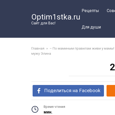
Перейти
к
Рецепты
Сов
Optim1stka.ru
контенту
Сайт для Вас!
Для души
Главная
»
– По маминым правилам живи у мамы! 
мужу Элина
2
Поделиться на Facebook
Время чтения
мин.