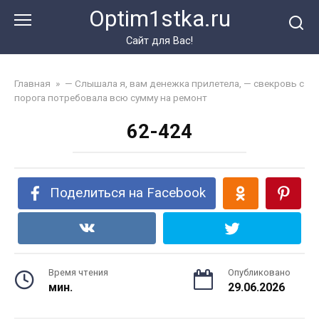
Перейти
Optim1stka.ru
к
контенту
Сайт для Вас!
Главная
»
— Слышала я, вам денежка прилетела, — свекровь с
порога потребовала всю сумму на ремонт
62-424
Поделиться на Facebook
Время чтения
Опубликовано
мин.
29.06.2026