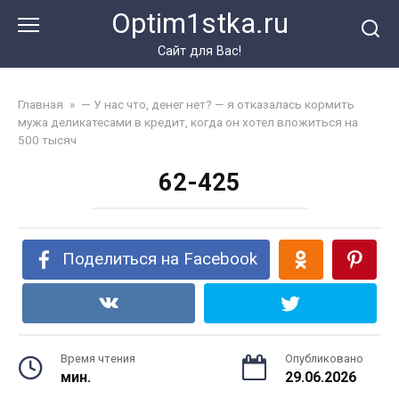
Перейти
Optim1stka.ru
к
контенту
Сайт для Вас!
Главная
»
— У нас что, денег нет? — я отказалась кормить
мужа деликатесами в кредит, когда он хотел вложиться на
500 тысяч
62-425
Поделиться на Facebook
Время чтения
Опубликовано
мин.
29.06.2026