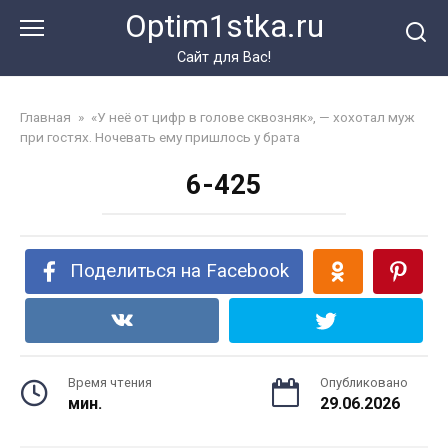
Перейти
Optim1stka.ru
к
контенту
Сайт для Вас!
Главная
»
«У неё от цифр в голове сквозняк», — хохотал муж
при гостях. Ночевать ему пришлось у брата
6-425
Поделиться на Facebook
Время чтения
Опубликовано
мин.
29.06.2026