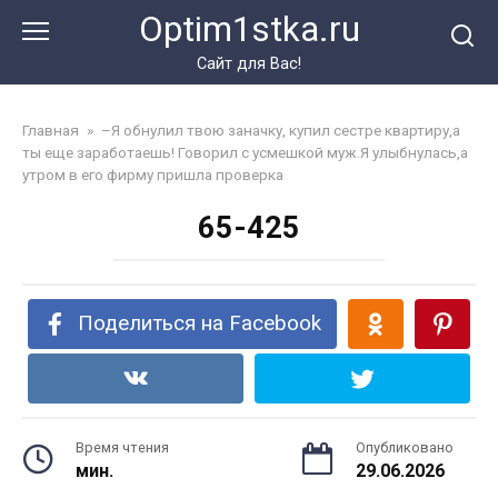
Перейти
Optim1stka.ru
к
контенту
Сайт для Вас!
Главная
»
–Я обнулил твою заначку, купил сестре квартиру,а
ты еще заработаешь! Говорил с усмешкой муж.Я улыбнулась,а
утром в его фирму пришла проверка
65-425
Поделиться на Facebook
Время чтения
Опубликовано
мин.
29.06.2026