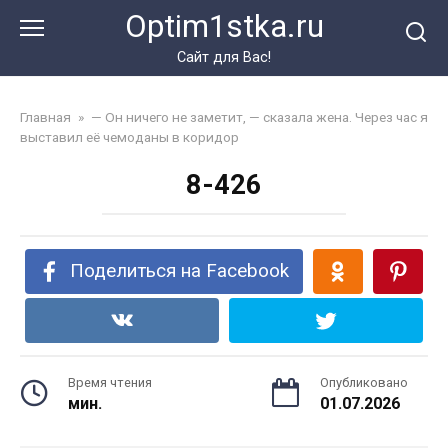
Перейти
Optim1stka.ru
к
контенту
Сайт для Вас!
Главная
»
— Он ничего не заметит, — сказала жена. Через час я
выставил её чемоданы в коридор
8-426
Поделиться на Facebook
Время чтения
Опубликовано
мин.
01.07.2026