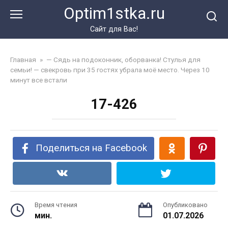
Перейти
Optim1stka.ru
к
контенту
Сайт для Вас!
Главная
»
— Сядь на подоконник, оборванка! Стулья для
семьи! — свекровь при 35 гостях убрала моё место. Через 10
минут все встали
17-426
Поделиться на Facebook
Время чтения
Опубликовано
мин.
01.07.2026