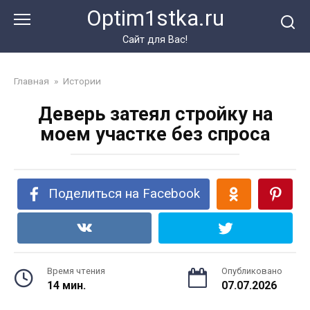
Перейти
Optim1stka.ru
к
контенту
Сайт для Вас!
Главная
»
Истории
Деверь затеял стройку на
моем участке без спроса
Поделиться на Facebook
Время чтения
Опубликовано
14 мин.
07.07.2026