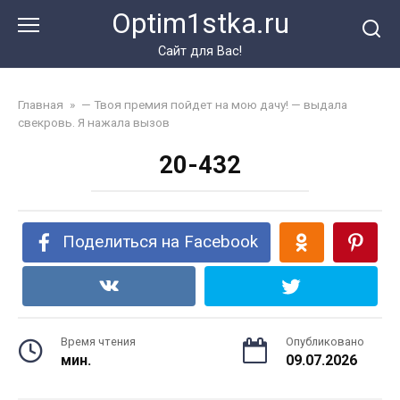
Перейти
Optim1stka.ru
к
контенту
Сайт для Вас!
Главная
»
— Твоя премия пойдет на мою дачу! — выдала
свекровь. Я нажала вызов
20-432
Поделиться на Facebook
Время чтения
Опубликовано
мин.
09.07.2026