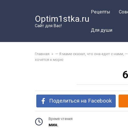
Перейти
к
Рецепты
Сов
Optim1stka.ru
контенту
Сайт для Вас!
Для души
Главная
»
— Я маме сказал, что она едет с нами,
хочется к морю
6
Поделиться на Facebook
Время чтения
мин.