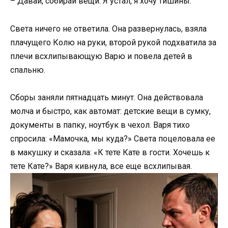
– Давай, собирай вещи. Я устал, я хочу тишины.
Света ничего не ответила. Она развернулась, взяла
плачущего Колю на руки, второй рукой подхватила за
плечи всхлипывающую Варю и повела детей в
спальню.
Сборы заняли пятнадцать минут. Она действовала
молча и быстро, как автомат: детские вещи в сумку,
документы в папку, ноутбук в чехол. Варя тихо
спросила: «Мамочка, мы куда?» Света поцеловала ее
в макушку и сказала: «К тете Кате в гости. Хочешь к
тете Кате?» Варя кивнула, все еще всхлипывая.