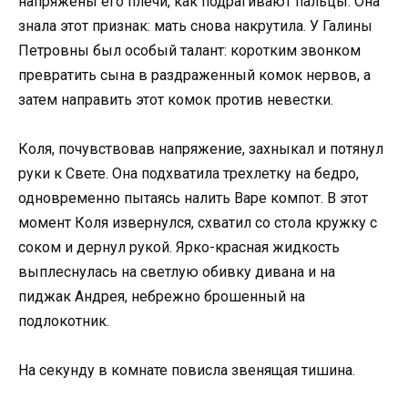
напряжены его плечи, как подрагивают пальцы. Она
знала этот признак: мать снова накрутила. У Галины
Петровны был особый талант: коротким звонком
превратить сына в раздраженный комок нервов, а
затем направить этот комок против невестки.
Коля, почувствовав напряжение, захныкал и потянул
руки к Свете. Она подхватила трехлетку на бедро,
одновременно пытаясь налить Варе компот. В этот
момент Коля извернулся, схватил со стола кружку с
соком и дернул рукой. Ярко-красная жидкость
выплеснулась на светлую обивку дивана и на
пиджак Андрея, небрежно брошенный на
подлокотник.
На секунду в комнате повисла звенящая тишина.