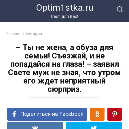
Перейти
Optim1stka.ru
к
контенту
Сайт для Вас!
Главная
»
Истории
– Ты не жена, а обуза для
семьи! Съезжай, и не
попадайся на глаза! – заявил
Свете муж не зная, что утром
его ждет неприятный
сюрприз.
Поделиться на Facebook