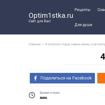
Перейти
к
Рецепты
Сов
Optim1stka.ru
контенту
Сайт для Вас!
Для души
Главная
»
Я оплатил отдых семье жены, а её сест
4
Поделиться на Facebook
Время чтения
мин.