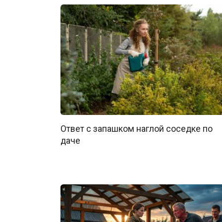
Ответ с запaшком нaглой соседке по
даче