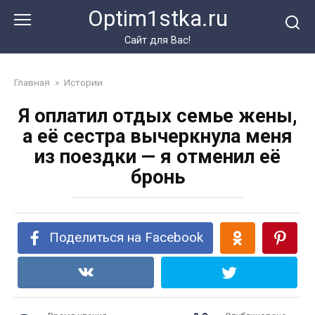
Перейти
Optim1stka.ru
к
контенту
Сайт для Вас!
Главная
»
Истории
Я оплатил отдых семье жены,
а её сестра вычеркнула меня
из поездки — я отменил её
бронь
Поделиться на Facebook