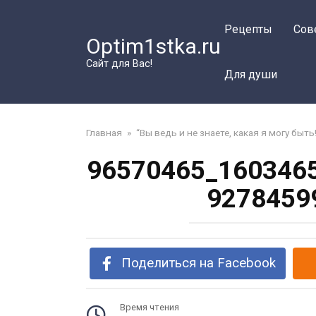
Перейти
к
Рецепты
Сов
Optim1stka.ru
контенту
Сайт для Вас!
Для души
Главная
»
“Вы ведь и не знаете, какая я могу бы
96570465_160346
9278459
Поделиться на Facebook
Время чтения