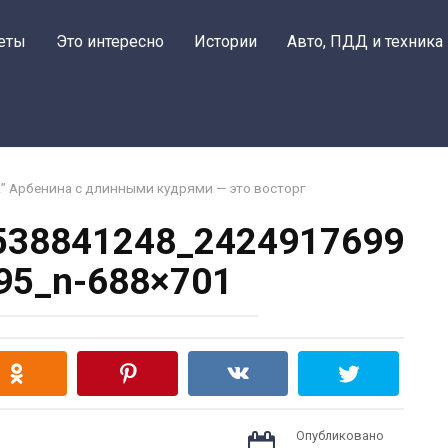
еты
Это интересно
Истории
Авто, ПДД и техника
ть!” Арбенина с длинными кудрями — это восторг
538841248_2424917699
95_n-688×701
Опубликовано