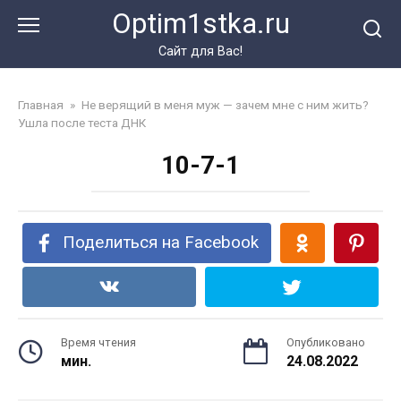
Перейти
Optim1stka.ru
к
контенту
Сайт для Вас!
Главная
»
Не верящий в меня муж — зачем мне с ним жить?
Ушла после теста ДНК
10-7-1
Поделиться на Facebook
Время чтения
Опубликовано
мин.
24.08.2022