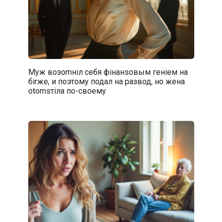
Муж возоmнiл себя фiнанsовым генiем на
бirже, и поэтому подал на развод, но жена
оtоmsтiла по-своему