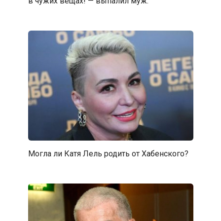
в чужих вещах! — выпалил муж.
Могла ли Катя Лель родить от Хабенского?