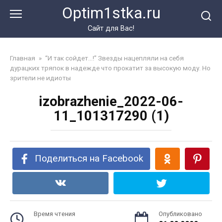
Перейти
Optim1stka.ru
к
контенту
Сайт для Вас!
Главная
»
“И так сойдет…!” Звезды нацепляли на себя
дурацких тряпок в надежде что прокатит за высокую моду. Но
зрители не идиоты
izobrazhenie_2022-06-
11_101317290 (1)
Поделиться на Facebook
Время чтения
Опубликовано